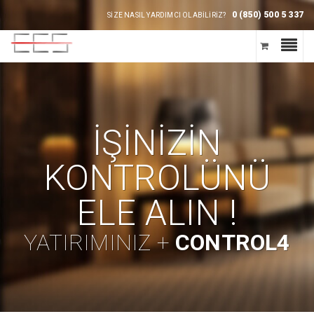
0 (850) 500 5 337
SİZE NASIL YARDIMCI OLABİLİRİZ?
İŞİNİZİN
KONTROLÜNÜ
ELE ALIN !
YATIRIMINIZ +
CONTROL4